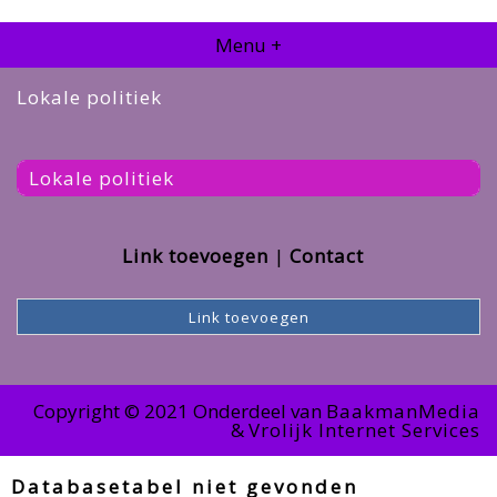
Menu +
Lokale politiek
Lokale politiek
Link toevoegen
Contact
Link toevoegen
Copyright © 2021 Onderdeel van
BaakmanMedia
&
Vrolijk Internet Services
Databasetabel niet gevonden